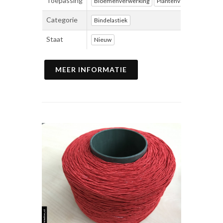
Toepassing
Bloemenverwerking
Plantenverwerking
Ve
Categorie
Bindelastiek
Staat
Nieuw
MEER INFORMATIE