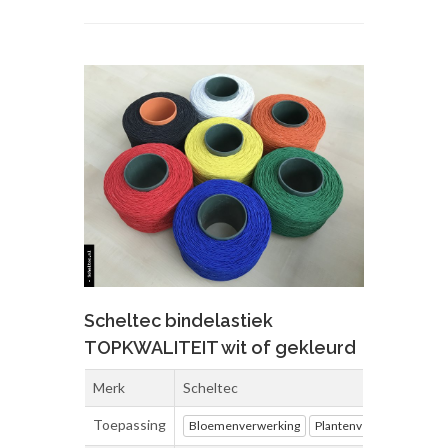
Scheltec bindelastiek
TOPKWALITEIT wit of gekleurd
Merk
Scheltec
Toepassing
Bloemenverwerking
Plantenverwerking
Ve