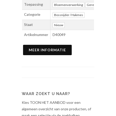
Toepassing
Bloemenverwerking
Gereedschap
Kasi
Categorie
Bossnijder / Hakmes
Staat
Nieuw
Artikelnummer
D40049
MEER INFORMATIE
WAAR ZOEKT U NAAR?
Kies TOON HET AANBOD voor een
algemeen overzicht van onze producten, of
maak een selectie via de zoekbalken.