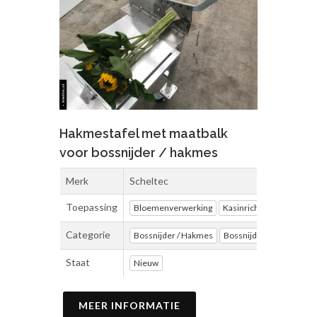
Hakmestafel met maatbalk
voor bossnijder / hakmes
Merk
Scheltec
Toepassing
Bloemenverwerking
Kasinrichting
Magazijn
Categorie
Bossnijder / Hakmes
Bossnijdertafel / Hakme
Staat
Nieuw
MEER INFORMATIE